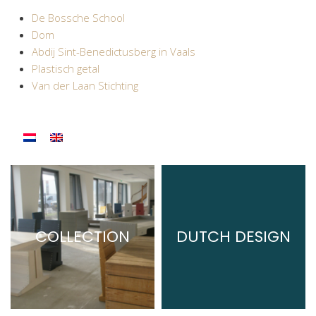
De Bossche School
Dom
Abdij Sint-Benedictusberg in Vaals
Plastisch getal
Van der Laan Stichting
COLLECTION
DUTCH DESIGN