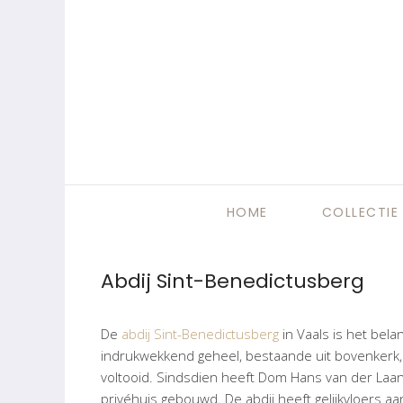
HOME
COLLECTIE
Abdij Sint-Benedictusberg
De
abdij Sint-Benedictusberg
in Vaals is het bel
indrukwekkend geheel, bestaande uit bovenkerk, 
voltooid. Sindsdien heeft Dom Hans van der Laa
privéhuis gebouwd. De abdij heeft gelijkvloers aa