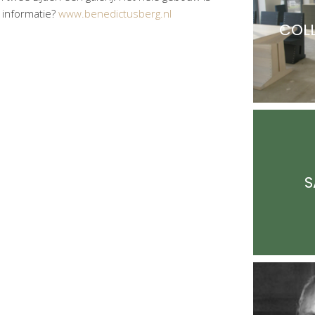
 informatie?
www.benedictusberg.nl
COL
S